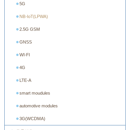
5G
NB-IoT(LPWA)
2.5G GSM
GNSS
WI-FI
4G
LTE-A
smart moudules
automotive modules
3G(WCDMA)