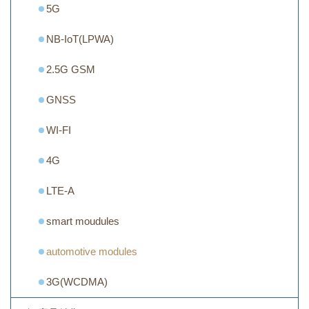
5G
NB-IoT(LPWA)
2.5G GSM
GNSS
WI-FI
4G
LTE-A
smart moudules
automotive modules
3G(WCDMA)