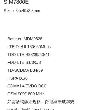
SIM7800E
Size：34x40x3.3mm
Base on MDM9628
LTE DL/UL150/ 50Mbps
TDD-LTE B38/39/40/41
FDD-LTE B1/3/5/8
TD-SCDMA B34/39
HSPA B1/8
CDMA1X/EVDO BC0
GSM 900/1800 MHz
如需洽詢詳細規格，歡迎與浩威聯繫
email: jflin@ampchu.com