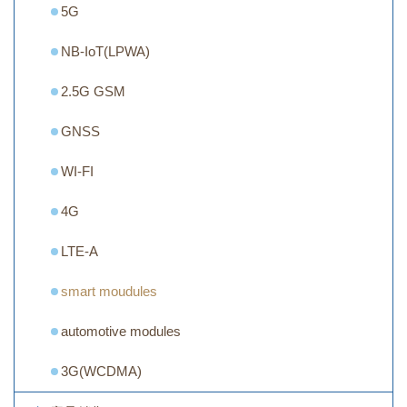
5G
NB-IoT(LPWA)
2.5G GSM
GNSS
WI-FI
4G
LTE-A
smart moudules
automotive modules
3G(WCDMA)