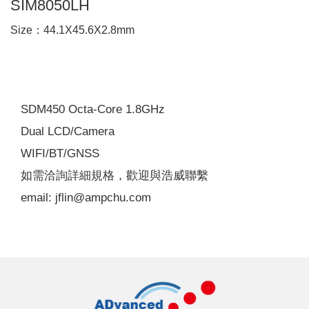
SIM8050LH
Size：44.1X45.6X2.8mm
SDM450 Octa-Core 1.8GHz
Dual LCD/Camera
WIFI/BT/GNSS
如需洽詢詳細規格，歡迎與浩威聯繫
email: jflin@ampchu.com