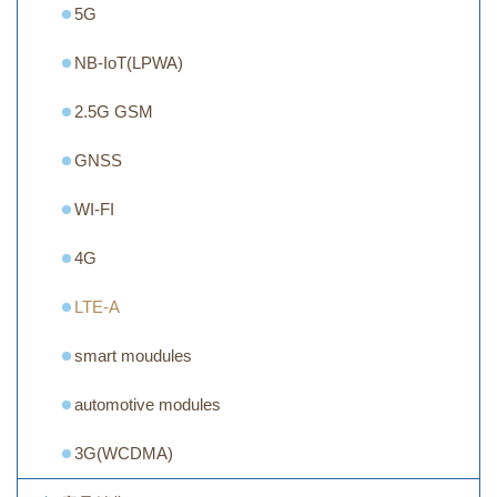
5G
NB-IoT(LPWA)
2.5G GSM
GNSS
WI-FI
4G
LTE-A
smart moudules
automotive modules
3G(WCDMA)