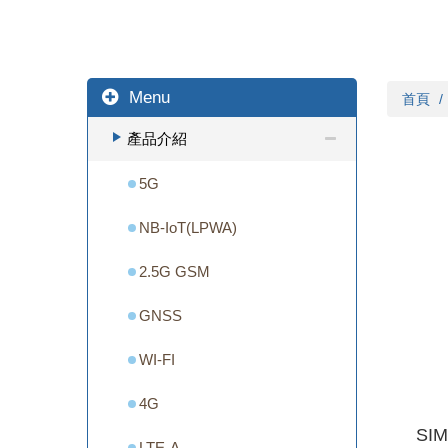
Menu
首頁
產品介紹
5G
NB-IoT(LPWA)
2.5G GSM
GNSS
WI-FI
4G
SIM
LTE-A