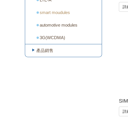
詳
smart moudules
automotive modules
3G(WCDMA)
產品銷售
SIM
詳