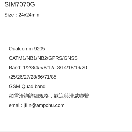
SIM7070G
Size：24x24mm
Qualcomm 9205
CATM1/NB1/NB2/GPRS/GNSS
Band: 1/2/3/4/5/8/12/13/14/18/19/20
/25/26/27/28/66/71/85
GSM Quad band
如需洽詢詳細規格，歡迎與浩威聯繫
email: jflin@ampchu.com